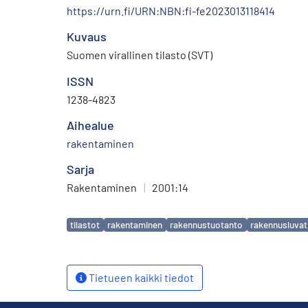
https://urn.fi/URN:NBN:fi-fe2023013118414
Kuvaus
Suomen virallinen tilasto (SVT)
ISSN
1238-4823
Aihealue
rakentaminen
Sarja
Rakentaminen
|
2001:14
Avainsanat
tilastot
rakentaminen
rakennustuotanto
rakennusluvat
Tietueen kaikki tiedot