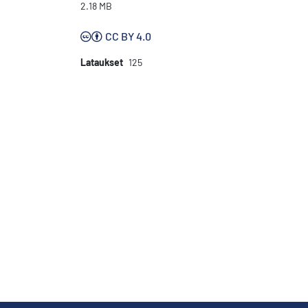
2.18 MB
CC BY 4.0
Lataukset
125