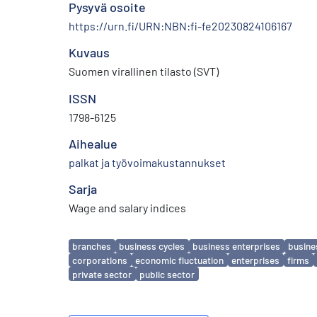
Pysyvä osoite
https://urn.fi/URN:NBN:fi-fe20230824106167
Kuvaus
Suomen virallinen tilasto (SVT)
ISSN
1798-6125
Aihealue
palkat ja työvoimakustannukset
Sarja
Wage and salary indices
Avainsanat
branches
business cycles
business enterprises
busine
corporations
economic fluctuation
enterprises
firms
private sector
public sector