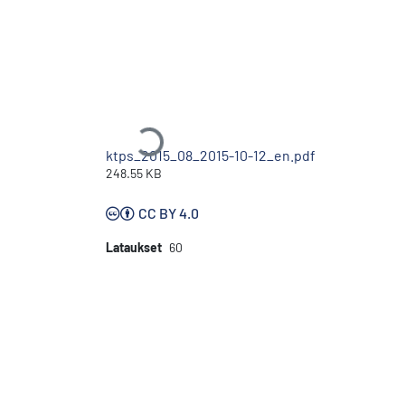
Ladataan...
ktps_2015_08_2015-10-12_en.pdf
248.55 KB
CC BY 4.0
Lataukset
60