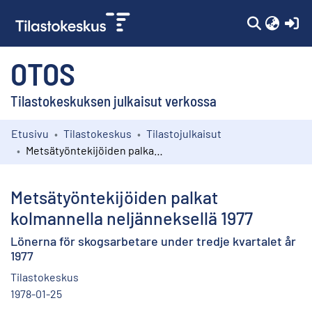
(c
OTOS
Tilastokeskuksen julkaisut verkossa
Etusivu
Tilastokeskus
Tilastojulkaisut
Kokoelmat
Metsätyöntekijöiden palkat kolmannella neljänneksellä 1977
Selaa
Metsätyöntekijöiden palkat
kolmannella neljänneksellä 1977
Lönerna för skogsarbetare under tredje kvartalet år
1977
Tilastokeskus
1978-01-25