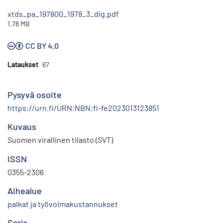
xtds_pa_197800_1978_3_dig.pdf
1.78 MB
CC BY 4.0
Lataukset
67
Pysyvä osoite
https://urn.fi/URN:NBN:fi-fe2023013123851
Kuvaus
Suomen virallinen tilasto (SVT)
ISSN
0355-2306
Aihealue
palkat ja työvoimakustannukset
Sarja