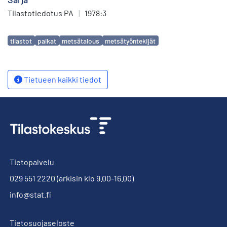
Tilastotiedotus PA
|
1978:3
Avainsanat
tilastot
palkat
metsätalous
metsätyöntekijät
Tietueen kaikki tiedot
Tietopalvelu
029 551 2220
(arkisin klo 9.00-16.00)
info@stat.fi
Tietosuojaseloste