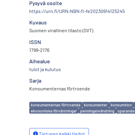
Pysyvä osoite
https://urn.fi/URN:NBN:fi-fe20230914125245
Kuvaus
Suomen virallinen tilasto (SVT)
ISSN
1799-2176
Aihealue
tulot ja kulutus
Sarja
Konsumenternas förtroende
Avainsanat
konsumenternas förtroende
konsumenter
konsumtion
ekonomiska förväntningar
penninganvändning
sparande
Tietueen kaikki tiedot