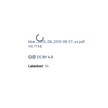
Ladataan...
kbar_2010_08_2010-08-27_sv.pdf
410.71 KB
CC BY 4.0
Lataukset
34