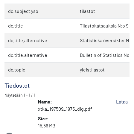
dc.subject.yso
tilastot
dc.title
Tilastokatsauksia N:o 9 1
dc.title.alternative
Statistiska översikter Nr 
dc.title.alternative
Bulletin of Statistics No. 
dc.topic
yleistilastot
Tiedostot
Näytetään
1 - 1 / 1
Name:
Lataa
xtka_197509_1975_dig.pdf
Size:
15.56 MB