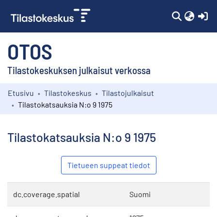
(c
OTOS
Tilastokeskuksen julkaisut verkossa
Etusivu
Tilastokeskus
Tilastojulkaisut
Kokoelmat
Tilastokatsauksia N:o 9 1975
Selaa
Tilastokatsauksia N:o 9 1975
Tietueen suppeat tiedot
dc.coverage.spatial
Suomi