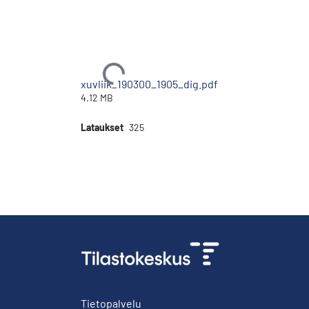
Ladataan...
xuvliik_190300_1905_dig.pdf
4.12 MB
Lataukset
325
Tietopalvelu