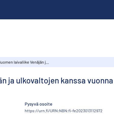
Suomen laivaliike Venäjän ja ulkovaltojen kanssa vuonna 1903.
än ja ulkovaltojen kanssa vuonna
Pysyvä osoite
https://urn.fi/URN:NBN:fi-fe2023013112972