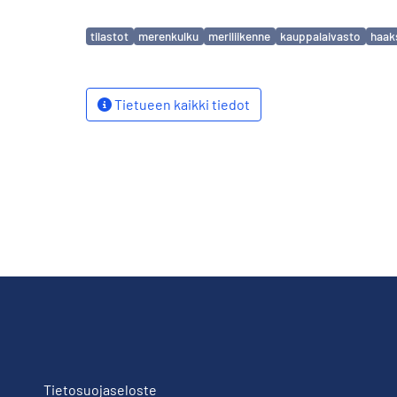
Avainsanat
tilastot
merenkulku
meriliikenne
kauppalaivasto
haaks
Tietueen kaikki tiedot
Tietosuojaseloste