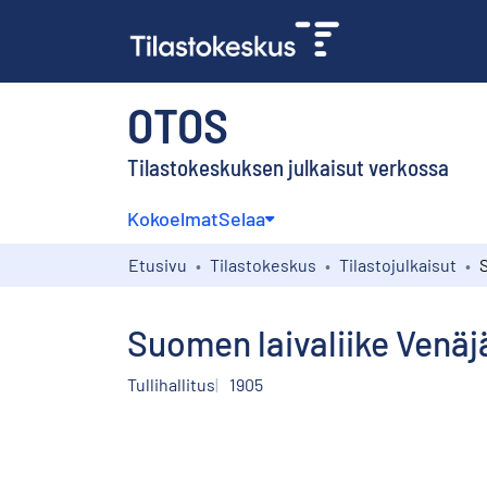
OTOS
Tilastokeskuksen julkaisut verkossa
Kokoelmat
Selaa
Etusivu
Tilastokeskus
Tilastojulkaisut
Suomen laivaliike Venäj
Tullihallitus
1905