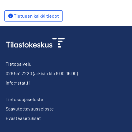
Tietueen kaikki tiedot
Tietopalvelu
029 551 2220
(arkisin klo 9.00-16.00)
info@stat.fi
Tietosuojaseloste
Saavutettavuusseloste
Evästeasetukset