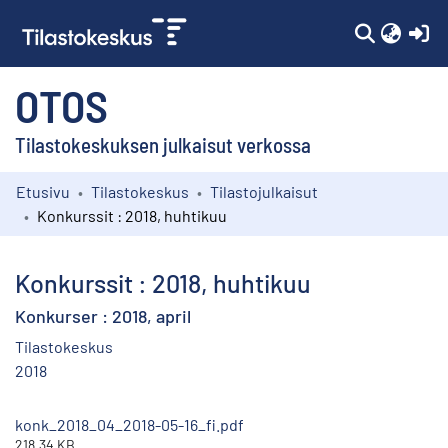
(c
OTOS
Tilastokeskuksen julkaisut verkossa
Etusivu
Tilastokeskus
Tilastojulkaisut
Kokoelmat
Konkurssit : 2018, huhtikuu
Selaa
Konkurssit : 2018, huhtikuu
Konkurser : 2018, april
Tilastokeskus
2018
konk_2018_04_2018-05-16_fi.pdf
218.34 KB