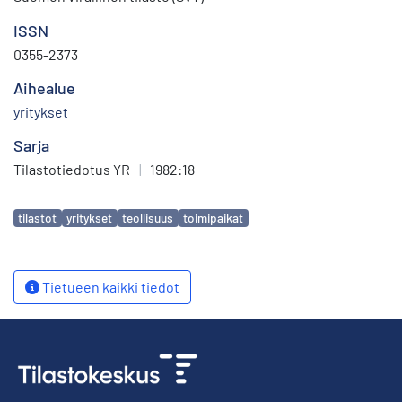
ISSN
0355-2373
Aihealue
yritykset
Sarja
Tilastotiedotus YR
|
1982:18
Avainsanat
tilastot
yritykset
teollisuus
toimipaikat
Tietueen kaikki tiedot