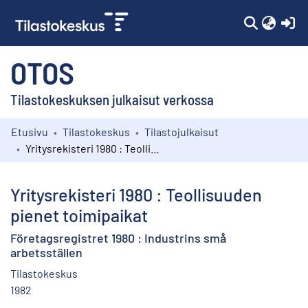
(c
OTOS
Tilastokeskuksen julkaisut verkossa
Etusivu
Tilastokeskus
Tilastojulkaisut
Kokoelmat
Yritysrekisteri 1980 : Teollisuuden pienet toimipaikat
Selaa
Yritysrekisteri 1980 : Teollisuuden
pienet toimipaikat
Företagsregistret 1980 : Industrins små
arbetsställen
Tilastokeskus
1982