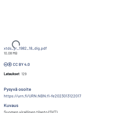
Ladataan...
xtds_yr_1982_18_dig.pdf
10.08 MB
CC BY 4.0
Lataukset
129
Pysyvä osoite
https://urn.fi/URN:NBN:fi-fe2023013122017
Kuvaus
Suomen virallinen tilasto (SVT)