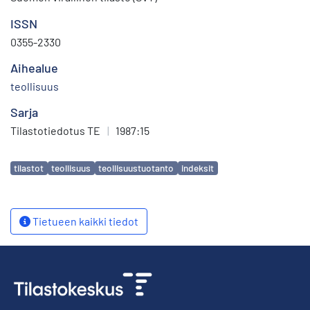
ISSN
0355-2330
Aihealue
teollisuus
Sarja
Tilastotiedotus TE
|
1987:15
Avainsanat
tilastot
teollisuus
teollisuustuotanto
indeksit
Tietueen kaikki tiedot