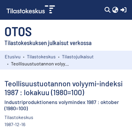
(c
OTOS
Tilastokeskuksen julkaisut verkossa
Etusivu
Tilastokeskus
Tilastojulkaisut
Kokoelmat
Teollisuustuotannon volyymi-indeksi 1987 : lokakuu (1980=100)
Selaa
Teollisuustuotannon volyymi-indeksi
1987 : lokakuu (1980=100)
Industriproduktionens volymindex 1987 : oktober
(1980=100)
Tilastokeskus
1987-12-16