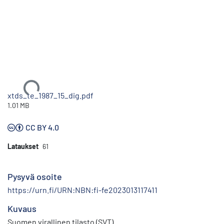
Ladataan...
xtds_te_1987_15_dig.pdf
1.01 MB
CC BY 4.0
Lataukset
61
Pysyvä osoite
https://urn.fi/URN:NBN:fi-fe2023013117411
Kuvaus
Suomen virallinen tilasto (SVT)