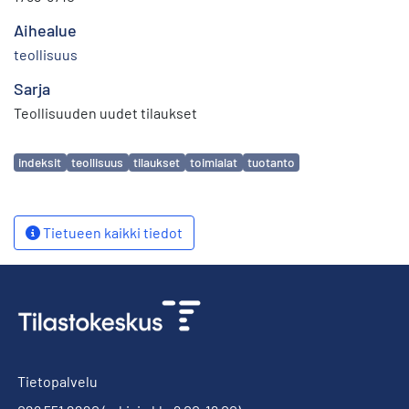
Aihealue
teollisuus
Sarja
Teollisuuden uudet tilaukset
Avainsanat
indeksit
teollisuus
tilaukset
toimialat
tuotanto
Tietueen kaikki tiedot
Tietopalvelu