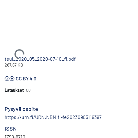
Ladataan...
teul_2020_05_2020-07-10_fi.pdf
287.67 KB
CC BY 4.0
Lataukset
56
Pysyvä osoite
https://urn.fi/URN:NBN:fi-fe20230905119397
ISSN
1798-6710