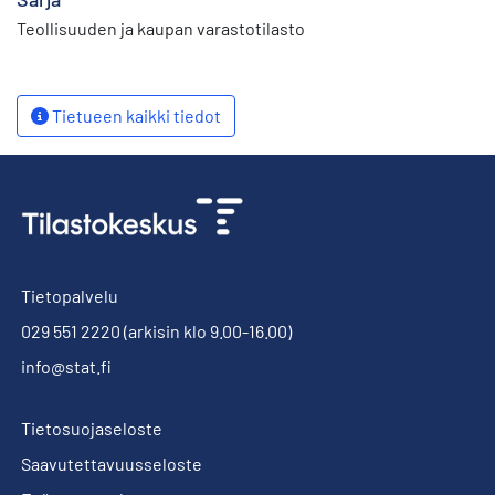
Teollisuuden ja kaupan varastotilasto
Tietueen kaikki tiedot
Tietopalvelu
029 551 2220
(arkisin klo 9.00-16.00)
info@stat.fi
Tietosuojaseloste
Saavutettavuusseloste