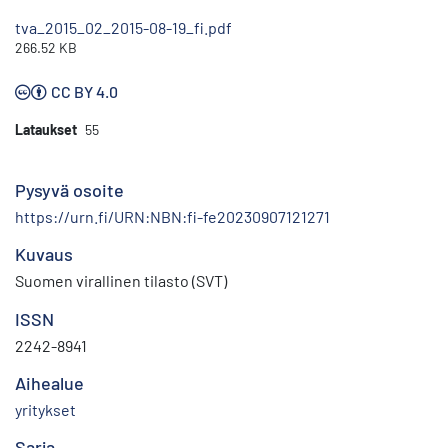
tva_2015_02_2015-08-19_fi.pdf
266.52 KB
CC BY 4.0
Lataukset
55
Pysyvä osoite
https://urn.fi/URN:NBN:fi-fe20230907121271
Kuvaus
Suomen virallinen tilasto (SVT)
ISSN
2242-8941
Aihealue
yritykset
Sarja