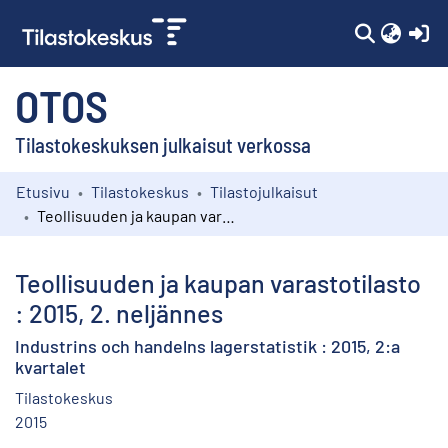
(c
OTOS
Tilastokeskuksen julkaisut verkossa
Etusivu
Tilastokeskus
Tilastojulkaisut
Kokoelmat
Teollisuuden ja kaupan varastotilasto : 2015, 2. neljännes
Selaa
Teollisuuden ja kaupan varastotilasto
: 2015, 2. neljännes
Industrins och handelns lagerstatistik : 2015, 2:a
kvartalet
Tilastokeskus
2015