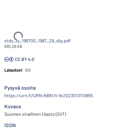
Ladataan...
xtds_ty_198700_1987_29_dig.pdf
630.26 KB
CC BY 4.0
Lataukset
100
Pysyvä osoite
https://urn.fi/URN:NBN:fi-fe2023013110855
Kuvaus
Suomen virallinen tilasto (SVT)
ISSN