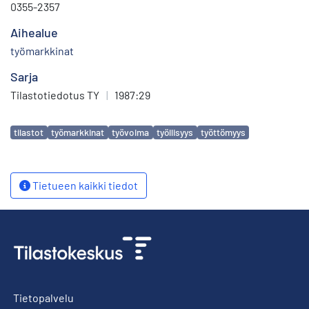
0355-2357
Aihealue
työmarkkinat
Sarja
Tilastotiedotus TY
|
1987:29
Avainsanat
tilastot
työmarkkinat
työvoima
työllisyys
työttömyys
Tietueen kaikki tiedot
Tietopalvelu