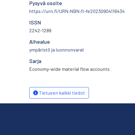
Pysyvä osoite
https://urn.fi/URN:NBN:fi-fe20230904116434
ISSN
2242-1289
Aihealue
ympäristö ja luonnonvarat
Sarja
Economy-wide material flow accounts
Tietueen kaikki tiedot