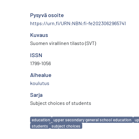
Pysyvä osoite
https://urn.fi/URN:NBN:fi-fe2023062965741
Kuvaus
Suomen virallinen tilasto (SVT)
ISSN
1799-1056
Aihealue
koulutus
Sarja
Subject choices of students
Avainsanat
education
upper secondary general school education
up
students
subject choices