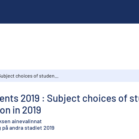
Subject choices of students 2019 : Subject choices of students in upper secondary level education in 2019
ents 2019 : Subject choices of s
on in 2019
ksen ainevalinnat
 på andra stadiet 2019