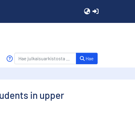
(current)
Hae
tudents in upper