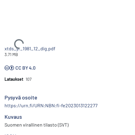
Ladataan...
xtds_yr_1981_12_dig.pdf
3.71 MB
CC BY 4.0
Lataukset
107
Pysyvä osoite
https://urn.fi/URN:NBN:fi-fe2023013122277
Kuvaus
Suomen virallinen tilasto (SVT)