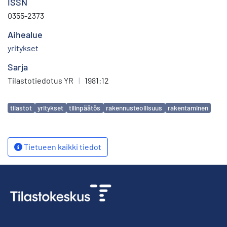
ISSN
0355-2373
Aihealue
yritykset
Sarja
Tilastotiedotus YR
|
1981:12
Avainsanat
tilastot
yritykset
tilinpäätös
rakennusteollisuus
rakentaminen
Tietueen kaikki tiedot