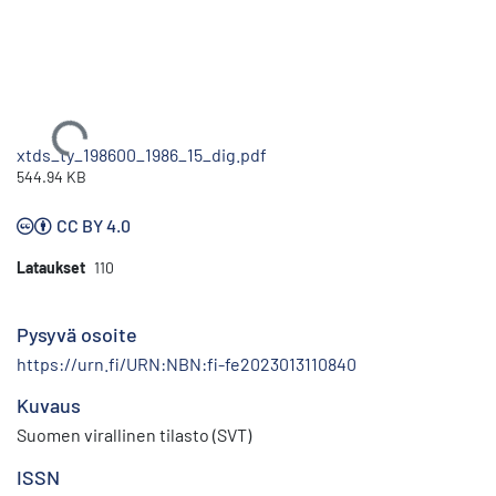
Ladataan...
xtds_ty_198600_1986_15_dig.pdf
544.94 KB
CC BY 4.0
Lataukset
110
Pysyvä osoite
https://urn.fi/URN:NBN:fi-fe2023013110840
Kuvaus
Suomen virallinen tilasto (SVT)
ISSN