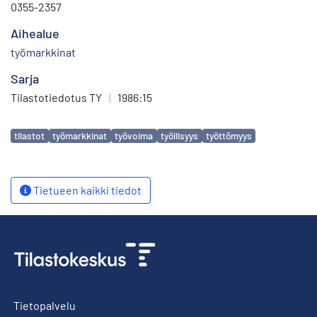
0355-2357
Aihealue
työmarkkinat
Sarja
Tilastotiedotus TY
|
1986:15
Avainsanat
tilastot
työmarkkinat
työvoima
työllisyys
työttömyys
Tietueen kaikki tiedot
Tietopalvelu