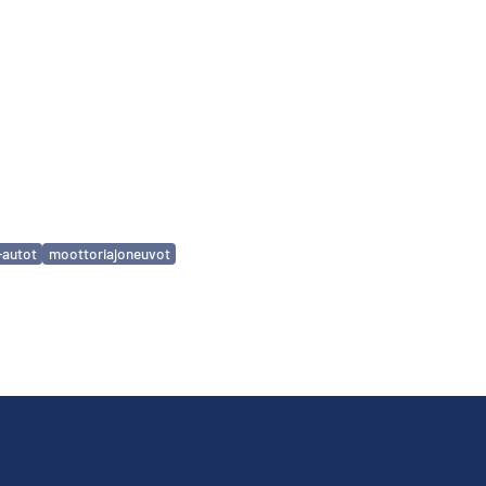
a-autot
moottoriajoneuvot