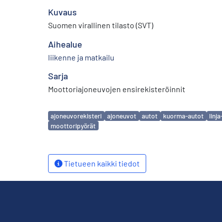
Kuvaus
Suomen virallinen tilasto (SVT)
Aihealue
liikenne ja matkailu
Sarja
Moottoriajoneuvojen ensirekisteröinnit
Avainsanat
ajoneuvorekisteri
ajoneuvot
autot
kuorma-autot
linj
moottoripyörät
Tietueen kaikki tiedot