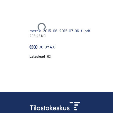
Ladataan...
merek_2015_06_2015-07-06_fi.pdf
206.42 KB
CC BY 4.0
Lataukset
62