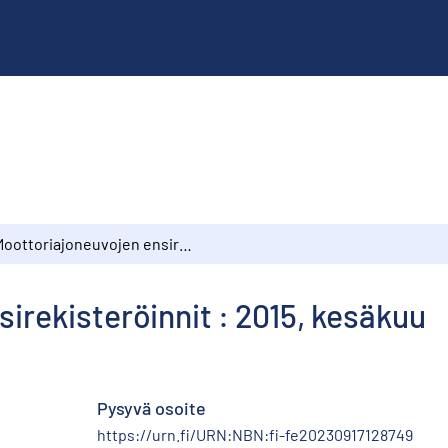
Moottoriajoneuvojen ensirekisteröinnit : 2015, kesäkuu
irekisteröinnit : 2015, kesäkuu
Pysyvä osoite
https://urn.fi/URN:NBN:fi-fe20230917128749