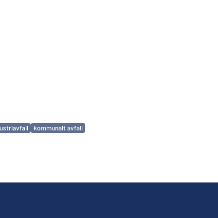
ustriavfall
kommunalt avfall