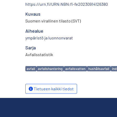
https://urn.fi/URN:NBN:fi-fe20230914126380
Kuvaus
Suomen virallinen tilasto (SVT)
Aihealue
ympäristö ja luonnonvarat
Sarja
Avfallsstatistik
Avainsanat
avfall
avfallshantering
avfallsvatten
hushållsavfall
ind
Tietueen kaikki tiedot