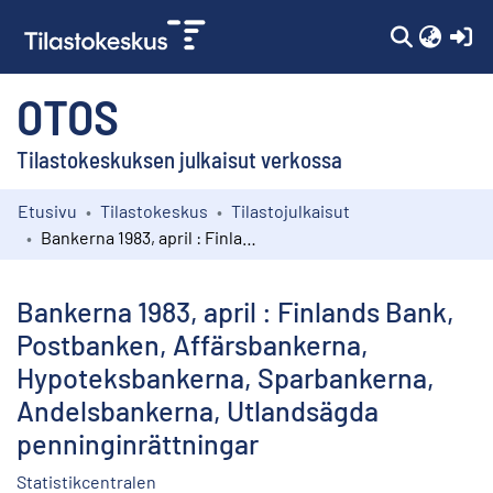
(c
OTOS
Tilastokeskuksen julkaisut verkossa
Etusivu
Tilastokeskus
Tilastojulkaisut
Kokoelmat
Bankerna 1983, april : Finlands Bank, Postbanken, Affärsbankerna, Hypoteksbankerna, Sparbankerna, Andelsbankerna, Utlandsägda penninginrättningar
Selaa
Bankerna 1983, april : Finlands Bank,
Postbanken, Affärsbankerna,
Hypoteksbankerna, Sparbankerna,
Andelsbankerna, Utlandsägda
penninginrättningar
Statistikcentralen