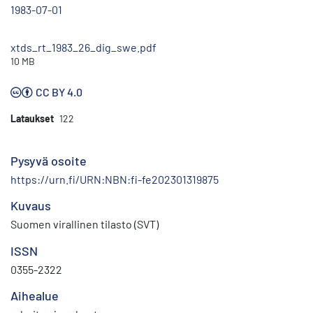
1983-07-01
xtds_rt_1983_26_dig_swe.pdf
10 MB
CC BY 4.0
Lataukset
122
Pysyvä osoite
https://urn.fi/URN:NBN:fi-fe202301319875
Kuvaus
Suomen virallinen tilasto (SVT)
ISSN
0355-2322
Aihealue