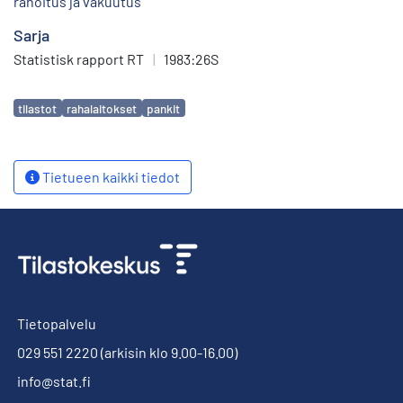
rahoitus ja vakuutus
Sarja
Statistisk rapport RT
|
1983:26S
Avainsanat
tilastot
rahalaitokset
pankit
Tietueen kaikki tiedot
Tietopalvelu
029 551 2220
(arkisin klo 9.00-16.00)
info@stat.fi