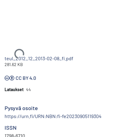
Ladataan...
teul_2012_12_2013-02-08_fi.pdf
281.62 KB
CC BY 4.0
Lataukset
44
Pysyvä osoite
https://urn.fi/URN:NBN:fi-fe20230905119304
ISSN
1798-6710