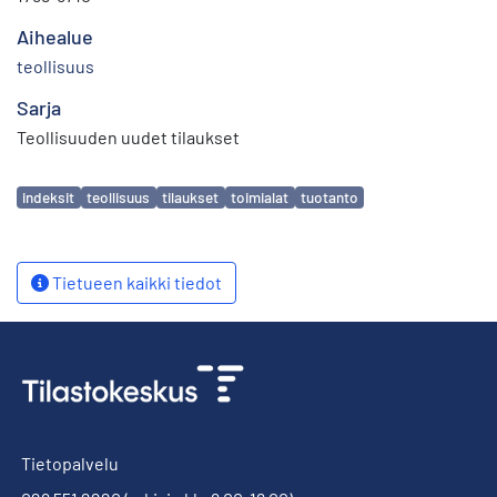
Aihealue
teollisuus
Sarja
Teollisuuden uudet tilaukset
Avainsanat
indeksit
teollisuus
tilaukset
toimialat
tuotanto
Tietueen kaikki tiedot
Tietopalvelu