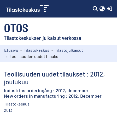
(c
OTOS
Tilastokeskuksen julkaisut verkossa
Etusivu
Tilastokeskus
Tilastojulkaisut
Kokoelmat
Teollisuuden uudet tilaukset : 2012, joulukuu
Selaa
Teollisuuden uudet tilaukset : 2012,
joulukuu
Industrins orderingång : 2012, december
New orders in manufacturing : 2012, December
Tilastokeskus
2013