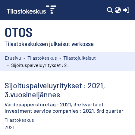
(c
OTOS
Tilastokeskuksen julkaisut verkossa
Etusivu
Tilastokeskus
Tilastojulkaisut
Kokoelmat
Sijoituspalveluyritykset : 2021, 3.vuosineljännes
Selaa
Sijoituspalveluyritykset : 2021,
3.vuosineljännes
Värdepappersföretag : 2021, 3:e kvartalet
Investment service companies : 2021, 3rd quarter
Tilastokeskus
2021