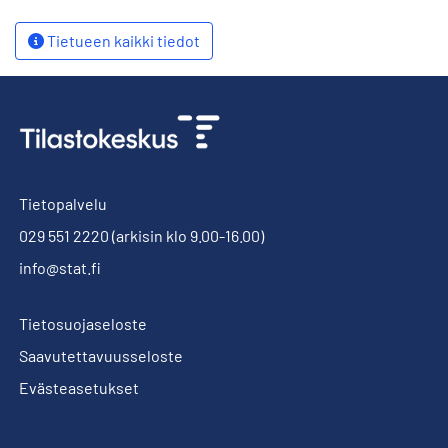
Tietueen kaikki tiedot
Tietopalvelu
029 551 2220
(arkisin klo 9.00-16.00)
info@stat.fi
Tietosuojaseloste
Saavutettavuusseloste
Evästeasetukset