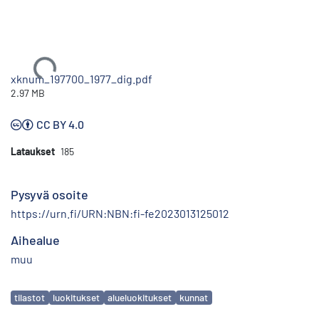
Ladataan...
xknum_197700_1977_dig.pdf
2.97 MB
CC BY 4.0
Lataukset
185
Pysyvä osoite
https://urn.fi/URN:NBN:fi-fe2023013125012
Aihealue
muu
Avainsanat
tilastot
luokitukset
alueluokitukset
kunnat