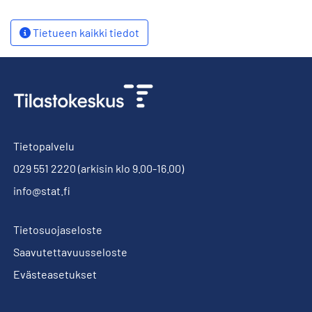
Tietueen kaikki tiedot
Tietopalvelu
029 551 2220
(arkisin klo 9.00-16.00)
info@stat.fi
Tietosuojaseloste
Saavutettavuusseloste
Evästeasetukset