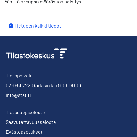
Vähittäiskaupan määrävuosiselvitys
Tietueen kaikki tiedot
Tietopalvelu
029 551 2220
(arkisin klo 9.00-16.00)
info@stat.fi
Tietosuojaseloste
Saavutettavuusseloste
Evästeasetukset