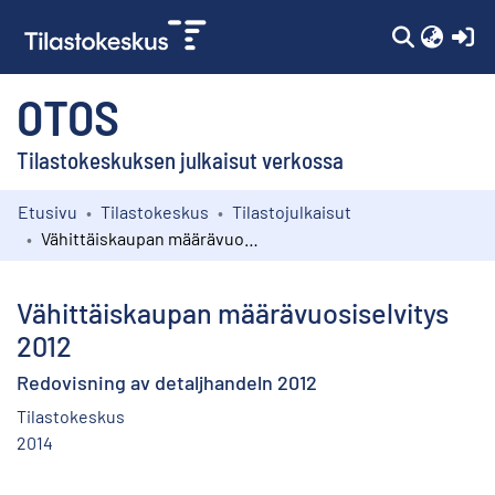
(c
OTOS
Tilastokeskuksen julkaisut verkossa
Etusivu
Tilastokeskus
Tilastojulkaisut
Kokoelmat
Vähittäiskaupan määrävuosiselvitys 2012
Selaa
Vähittäiskaupan määrävuosiselvitys
2012
Redovisning av detaljhandeln 2012
Tilastokeskus
2014