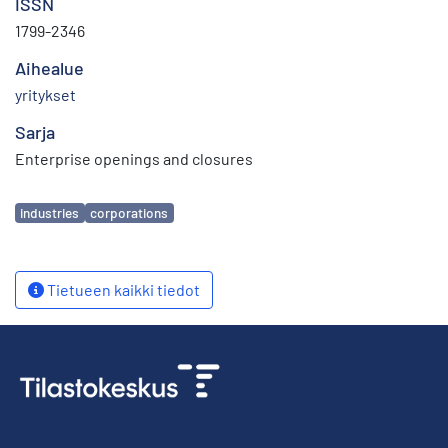
ISSN
1799-2346
Aihealue
yritykset
Sarja
Enterprise openings and closures
Avainsanat
industries
corporations
Tietueen kaikki tiedot