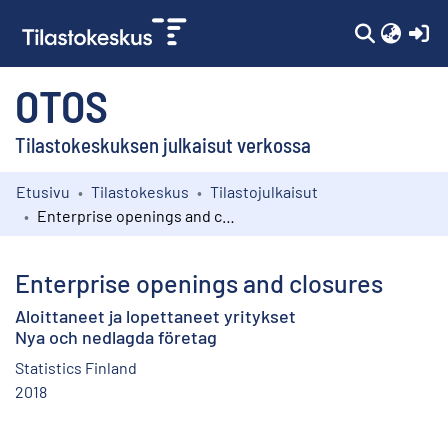
(c
OTOS
Tilastokeskuksen julkaisut verkossa
Etusivu
Tilastokeskus
Tilastojulkaisut
Kokoelmat
Enterprise openings and closures
Selaa
Enterprise openings and closures
Aloittaneet ja lopettaneet yritykset
Nya och nedlagda företag
Statistics Finland
2018