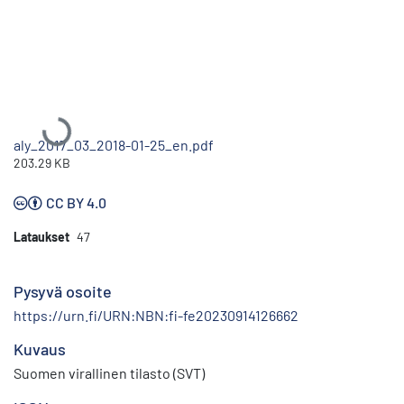
Ladataan...
aly_2017_03_2018-01-25_en.pdf
203.29 KB
CC BY 4.0
Lataukset
47
Pysyvä osoite
https://urn.fi/URN:NBN:fi-fe20230914126662
Kuvaus
Suomen virallinen tilasto (SVT)