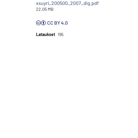
xsuyri_200500_2007_dig.pdf
22.05 MB
CC BY 4.0
Lataukset
195