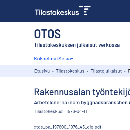
OTOS
Tilastokeskuksen julkaisut verkossa
Kokoelmat
Selaa
Etusivu
Tilastokeskus
Tilastojulkaisut
Rakennusalan työntekijö
Arbetslönerna inom byggnadsbranschen un
Tilastokeskus
1976-04-11
xtds_pa_197600_1976_45_dig.pdf