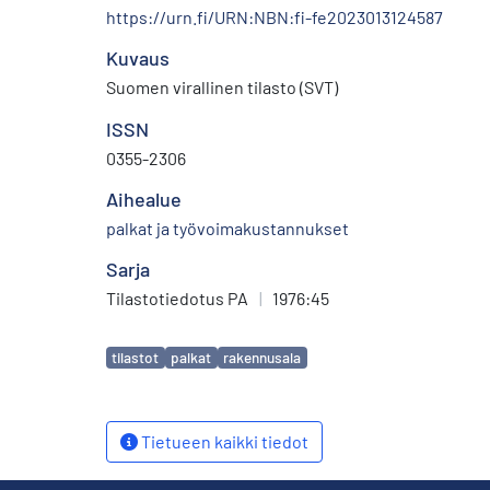
https://urn.fi/URN:NBN:fi-fe2023013124587
Kuvaus
Suomen virallinen tilasto (SVT)
ISSN
0355-2306
Aihealue
palkat ja työvoimakustannukset
Sarja
Tilastotiedotus PA
|
1976:45
Avainsanat
tilastot
palkat
rakennusala
Tietueen kaikki tiedot