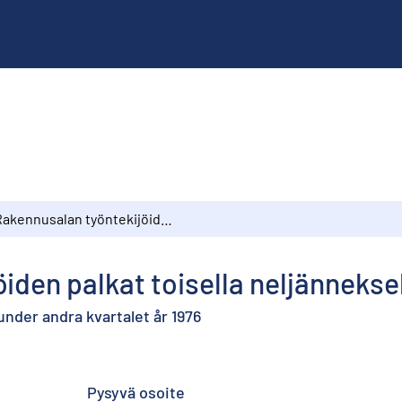
Rakennusalan työntekijöiden palkat toisella neljänneksellä 1976
iden palkat toisella neljänneksel
der andra kvartalet år 1976
Pysyvä osoite