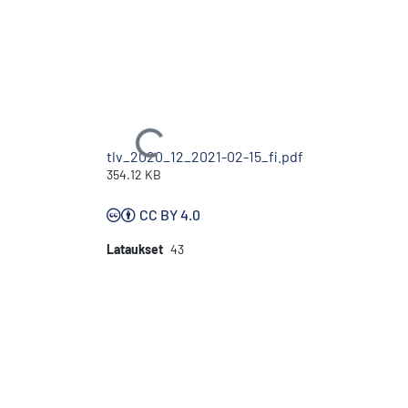
Ladataan...
tlv_2020_12_2021-02-15_fi.pdf
354.12 KB
CC BY 4.0
Lataukset
43