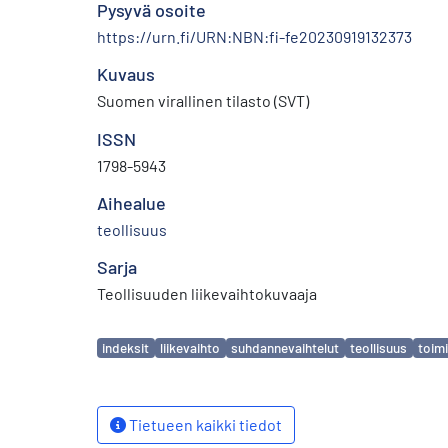
Pysyvä osoite
https://urn.fi/URN:NBN:fi-fe20230919132373
Kuvaus
Suomen virallinen tilasto (SVT)
ISSN
1798-5943
Aihealue
teollisuus
Sarja
Teollisuuden liikevaihtokuvaaja
Avainsanat
indeksit
liikevaihto
suhdannevaihtelut
teollisuus
toimi
Tietueen kaikki tiedot