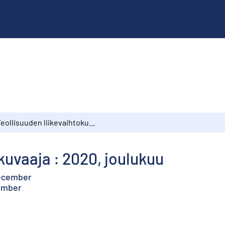
Teollisuuden liikevaihtokuvaaja : 2020, joulukuu
kuvaaja : 2020, joulukuu
december
cember