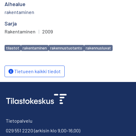
Aihealue
rakentaminen
Sarja
Rakentaminen
|
2009
Avainsanat
tilastot
rakentaminen
rakennustuotanto
rakennusluvat
Tietueen kaikki tiedot
Tietopalvelu
029 551 2220
(arkisin klo 9.00-16.00)