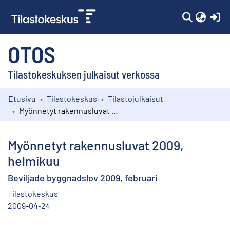
(c
OTOS
Tilastokeskuksen julkaisut verkossa
Etusivu
Tilastokeskus
Tilastojulkaisut
Kokoelmat
Myönnetyt rakennusluvat 2009, helmikuu
Selaa
Myönnetyt rakennusluvat 2009,
helmikuu
Beviljade byggnadslov 2009, februari
Tilastokeskus
2009-04-24