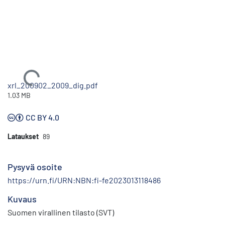
Ladataan...
xrl_200902_2009_dig.pdf
1.03 MB
CC BY 4.0
Lataukset
89
Pysyvä osoite
https://urn.fi/URN:NBN:fi-fe2023013118486
Kuvaus
Suomen virallinen tilasto (SVT)