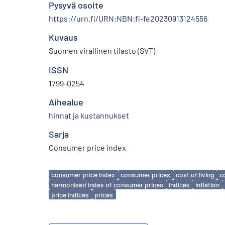
Pysyvä osoite
https://urn.fi/URN:NBN:fi-fe20230913124556
Kuvaus
Suomen virallinen tilasto (SVT)
ISSN
1799-0254
Aihealue
hinnat ja kustannukset
Sarja
Consumer price index
Avainsanat
consumer price index
consumer prices
cost of living
c
harmonised index of consumer prices
indices
inflation
price indices
prices