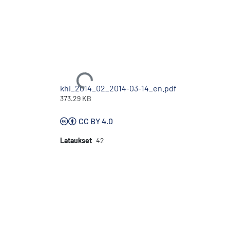
Ladataan...
khi_2014_02_2014-03-14_en.pdf
373.29 KB
CC BY 4.0
Lataukset
42