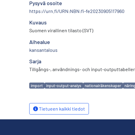
Pysyvä osoite
https://urn.fi/URN:NBN:fi-fe20230905117960
Kuvaus
Suomen virallinen tilasto (SVT)
Aihealue
kansantalous
Sarja
Tillgångs-, användnings- och input-outputtabeller
Avainsanat
import
input-output-analys
nationalräkenskaper
närin
Tietueen kaikki tiedot