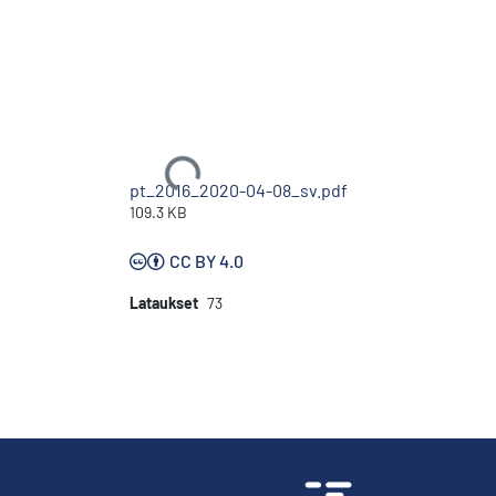
Ladataan...
pt_2016_2020-04-08_sv.pdf
109.3 KB
CC BY 4.0
Lataukset
73