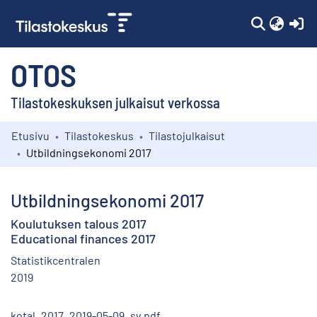
(c
OTOS
Tilastokeskuksen julkaisut verkossa
Etusivu
Tilastokeskus
Tilastojulkaisut
Kokoelmat
Utbildningsekonomi 2017
Selaa
Utbildningsekonomi 2017
Koulutuksen talous 2017
Educational finances 2017
Statistikcentralen
2019
kotal_2017_2019-05-09_sv.pdf