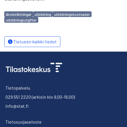
Avainsanat
läroinrättningar
utbildning
utbildningskostnader
utbildningsutgifter
Tietueen kaikki tiedot
Tietopalvelu
029 551 2220
(arkisin klo 9.00-16.00)
info@stat.fi
Tietosuojaseloste