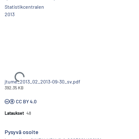
Statistikcentralen
2013
Ladataan...
jtume_2013_02_2013-09-30_sv.pdf
392.35 KB
CC BY 4.0
Lataukset
48
Pysyvä osoite