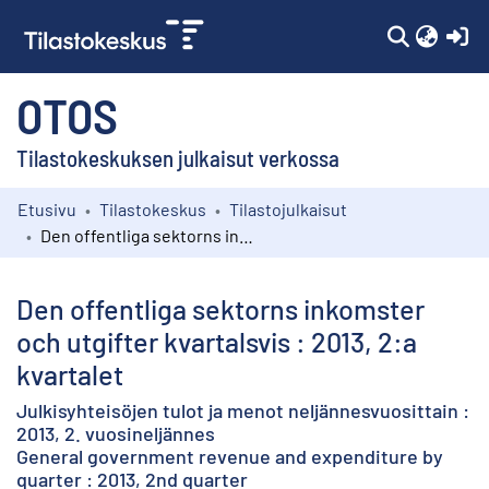
(c
OTOS
Tilastokeskuksen julkaisut verkossa
Etusivu
Tilastokeskus
Tilastojulkaisut
Kokoelmat
Den offentliga sektorns inkomster och utgifter kvartalsvis : 2013, 2:a kvartalet
Selaa
Den offentliga sektorns inkomster
och utgifter kvartalsvis : 2013, 2:a
kvartalet
Julkisyhteisöjen tulot ja menot neljännesvuosittain :
2013, 2. vuosineljännes
General government revenue and expenditure by
quarter : 2013, 2nd quarter