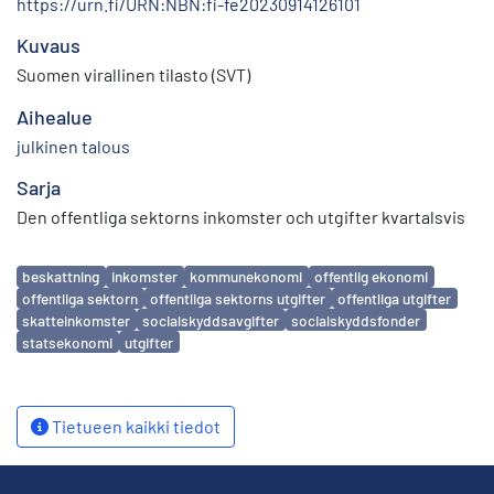
https://urn.fi/URN:NBN:fi-fe20230914126101
Kuvaus
Suomen virallinen tilasto (SVT)
Aihealue
julkinen talous
Sarja
Den offentliga sektorns inkomster och utgifter kvartalsvis
Avainsanat
beskattning
inkomster
kommunekonomi
offentlig ekonomi
offentliga sektorn
offentliga sektorns utgifter
offentliga utgifter
skatteinkomster
socialskyddsavgifter
socialskyddsfonder
statsekonomi
utgifter
Tietueen kaikki tiedot