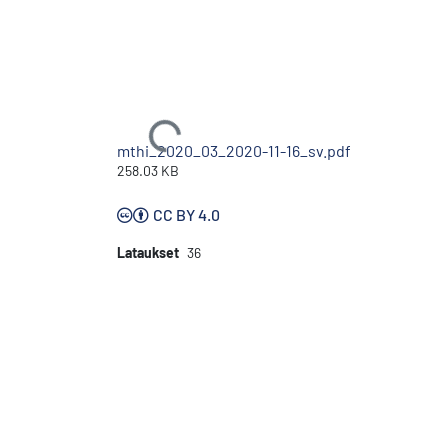
Ladataan...
mthi_2020_03_2020-11-16_sv.pdf
258.03 KB
CC BY 4.0
Lataukset
36