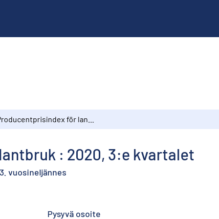
Producentprisindex för lantbruk : 2020, 3:e kvartalet
antbruk : 2020, 3:e kvartalet
3. vuosineljännes
Pysyvä osoite