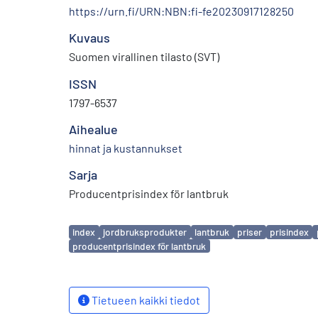
https://urn.fi/URN:NBN:fi-fe20230917128250
Kuvaus
Suomen virallinen tilasto (SVT)
ISSN
1797-6537
Aihealue
hinnat ja kustannukset
Sarja
Producentprisindex för lantbruk
Avainsanat
index
jordbruksprodukter
lantbruk
priser
prisindex
producentprisindex för lantbruk
Tietueen kaikki tiedot