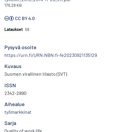
179.28 KB
CC BY 4.0
Lataukset
59
Pysyvä osoite
https://urn.fi/URN:NBN:fi-fe20230921135129
Kuvaus
Suomen virallinen tilasto (SVT)
ISSN
2342-2890
Aihealue
työmarkkinat
Sarja
Quality of work life