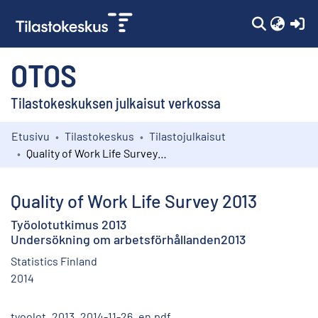
(c
OTOS
Tilastokeskuksen julkaisut verkossa
Etusivu
Tilastokeskus
Tilastojulkaisut
Kokoelmat
Quality of Work Life Survey 2013
Selaa
Quality of Work Life Survey 2013
Työolotutkimus 2013
Undersökning om arbetsförhållanden2013
Statistics Finland
2014
tyoolot_2013_2014-11-26_en.pdf