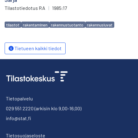
Tilastotiedotus RA
|
1985:17
Avainsanat
tilastot
rakentaminen
rakennustuotanto
rakennusluvat
Tietueen kaikki tiedot
Tietopalvelu
029 551 2220
(arkisin klo 9.00-16.00)
info@stat.fi
Tietosuojaseloste