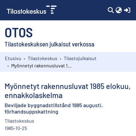
(c
OTOS
Tilastokeskuksen julkaisut verkossa
Etusivu
Tilastokeskus
Tilastojulkaisut
Kokoelmat
Myönnetyt rakennusluvat 1985 elokuu, ennakkolaskelma
Selaa
Myönnetyt rakennusluvat 1985 elokuu,
ennakkolaskelma
Beviljade byggnadstillstånd 1985 augusti,
förhandsuppskattning
Tilastokeskus
1985-10-25