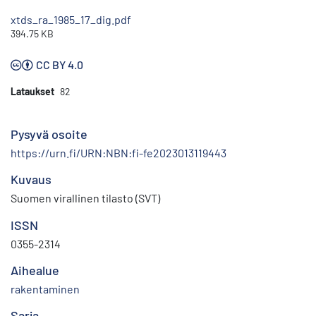
xtds_ra_1985_17_dig.pdf
394.75 KB
CC BY 4.0
Lataukset
82
Pysyvä osoite
https://urn.fi/URN:NBN:fi-fe2023013119443
Kuvaus
Suomen virallinen tilasto (SVT)
ISSN
0355-2314
Aihealue
rakentaminen
Sarja