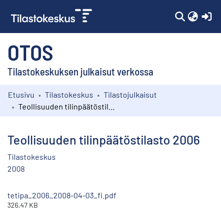
(c
OTOS
Tilastokeskuksen julkaisut verkossa
Etusivu
Tilastokeskus
Tilastojulkaisut
Kokoelmat
Teollisuuden tilinpäätöstilasto 2006
Selaa
Teollisuuden tilinpäätöstilasto 2006
Tilastokeskus
2008
tetipa_2006_2008-04-03_fi.pdf
326.47 KB