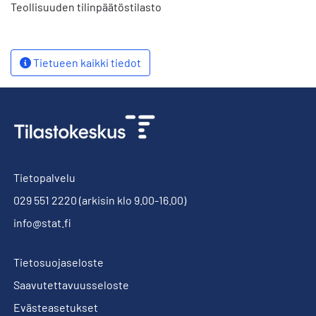
Teollisuuden tilinpäätöstilasto
Tietueen kaikki tiedot
Tietopalvelu
029 551 2220
(arkisin klo 9.00-16.00)
info@stat.fi
Tietosuojaseloste
Saavutettavuusseloste
Evästeasetukset