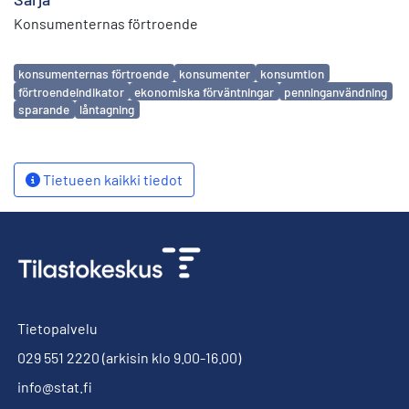
Konsumenternas förtroende
Avainsanat
konsumenternas förtroende
konsumenter
konsumtion
förtroendeindikator
ekonomiska förväntningar
penninganvändning
sparande
låntagning
Tietueen kaikki tiedot
Tietopalvelu
029 551 2220
(arkisin klo 9.00-16.00)
info@stat.fi