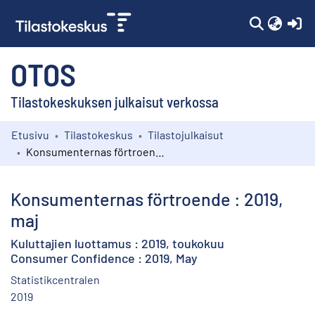
(c
OTOS
Tilastokeskuksen julkaisut verkossa
Etusivu
Tilastokeskus
Tilastojulkaisut
Kokoelmat
Konsumenternas förtroende : 2019, maj
Selaa
Konsumenternas förtroende : 2019,
maj
Kuluttajien luottamus : 2019, toukokuu
Consumer Confidence : 2019, May
Statistikcentralen
2019