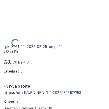
Ladataan...
rpk_2021_14_2022-02-25_en.pdf
210.72 KB
CC BY 4.0
Lataukset
61
Pysyvä osoite
https://urn.fi/URN:NBN:fi-fe20230825107758
Kuvaus
Suomen virallinen tilasto (SVT)