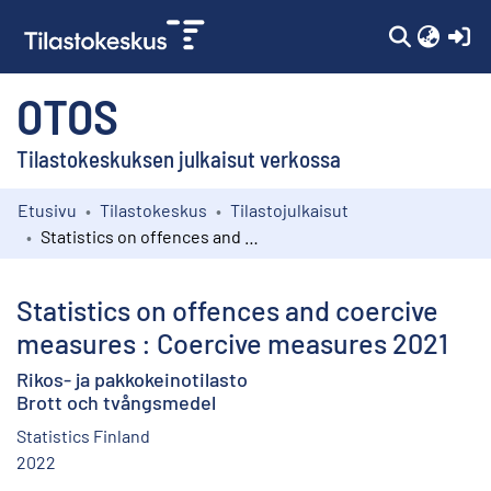
(c
OTOS
Tilastokeskuksen julkaisut verkossa
Etusivu
Tilastokeskus
Tilastojulkaisut
Kokoelmat
Statistics on offences and coercive measures : Coercive measures 2021
Selaa
Statistics on offences and coercive
measures : Coercive measures 2021
Rikos- ja pakkokeinotilasto
Brott och tvångsmedel
Statistics Finland
2022