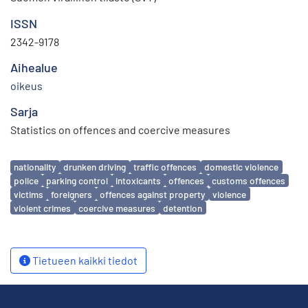
ISSN
2342-9178
Aihealue
oikeus
Sarja
Statistics on offences and coercive measures
Avainsanat
nationality
drunken driving
traffic offences
domestic violence
police
parking control
intoxicants
offences
customs offences
victims
foreigners
offences against property
violence
violent crimes
coercive measures
detention
Tietueen kaikki tiedot