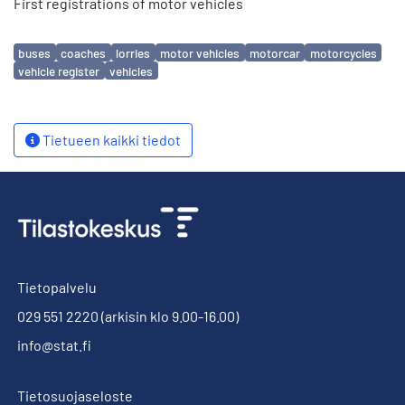
First registrations of motor vehicles
Avainsanat
buses
coaches
lorries
motor vehicles
motorcar
motorcycles
vehicle register
vehicles
Tietueen kaikki tiedot
Tietopalvelu
029 551 2220
(arkisin klo 9.00-16.00)
info@stat.fi
Tietosuojaseloste