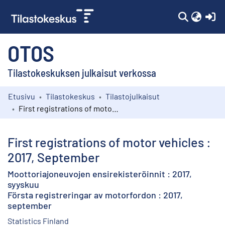
(c
OTOS
Tilastokeskuksen julkaisut verkossa
Etusivu
Tilastokeskus
Tilastojulkaisut
Kokoelmat
First registrations of motor vehicles : 2017, September
Selaa
First registrations of motor vehicles :
2017, September
Moottoriajoneuvojen ensirekisteröinnit : 2017,
syyskuu
Första registreringar av motorfordon : 2017,
september
Statistics Finland