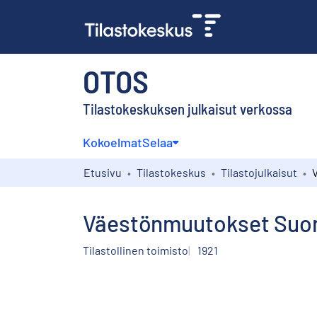
OTOS
Tilastokeskuksen julkaisut verkossa
Kokoelmat
Selaa
Etusivu
Tilastokeskus
Tilastojulkaisut
Väestönmuutokset Suome
Tilastollinen toimisto
1921