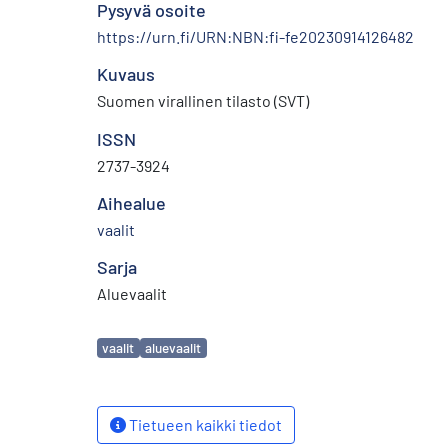
Pysyvä osoite
https://urn.fi/URN:NBN:fi-fe20230914126482
Kuvaus
Suomen virallinen tilasto (SVT)
ISSN
2737-3924
Aihealue
vaalit
Sarja
Aluevaalit
Avainsanat
vaalit
aluevaalit
Tietueen kaikki tiedot