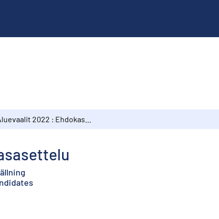
Aluevaalit 2022 : Ehdokasasettelu
asasettelu
ällning
andidates