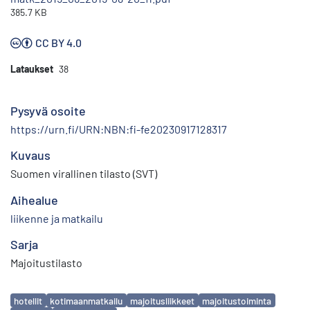
385.7 KB
CC BY 4.0
Lataukset
38
Pysyvä osoite
https://urn.fi/URN:NBN:fi-fe20230917128317
Kuvaus
Suomen virallinen tilasto (SVT)
Aihealue
liikenne ja matkailu
Sarja
Majoitustilasto
Avainsanat
hotellit
kotimaanmatkailu
majoitusliikkeet
majoitustoiminta