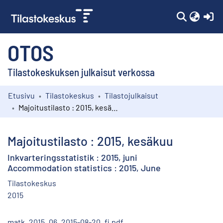
(c
OTOS
Tilastokeskuksen julkaisut verkossa
Etusivu
Tilastokeskus
Tilastojulkaisut
Kokoelmat
Majoitustilasto : 2015, kesäkuu
Selaa
Majoitustilasto : 2015, kesäkuu
Inkvarteringsstatistik : 2015, juni
Accommodation statistics : 2015, June
Tilastokeskus
2015
matk_2015_06_2015-08-20_fi.pdf