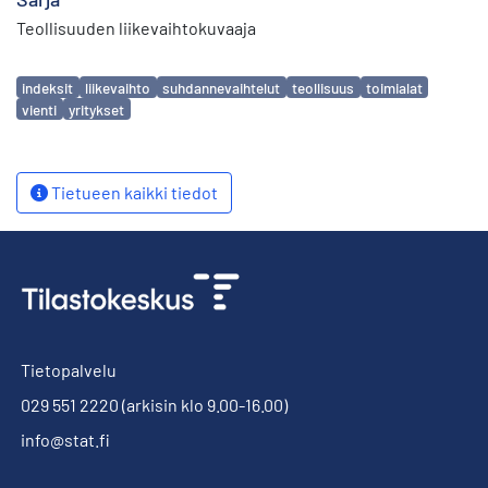
Teollisuuden liikevaihtokuvaaja
Avainsanat
indeksit
liikevaihto
suhdannevaihtelut
teollisuus
toimialat
vienti
yritykset
Tietueen kaikki tiedot
Tietopalvelu
029 551 2220
(arkisin klo 9.00-16.00)
info@stat.fi