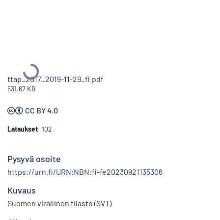
Ladataan...
ttap_2017_2019-11-29_fi.pdf
531.67 KB
CC BY 4.0
Lataukset
102
Pysyvä osoite
https://urn.fi/URN:NBN:fi-fe20230921135306
Kuvaus
Suomen virallinen tilasto (SVT)