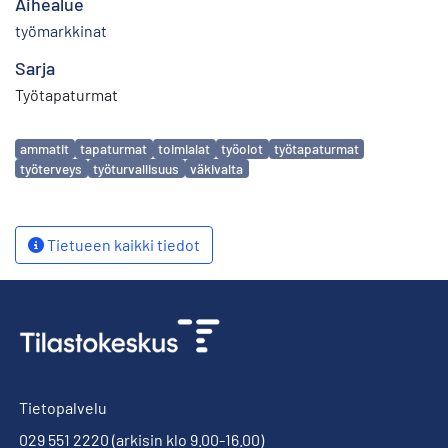
Aihealue
työmarkkinat
Sarja
Työtapaturmat
Avainsanat
ammatit
tapaturmat
toimialat
työolot
työtapaturmat
työterveys
työturvallisuus
väkivalta
Tietueen kaikki tiedot
Tietopalvelu
029 551 2220
(arkisin klo 9.00-16.00)