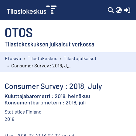
(c
OTOS
Tilastokeskuksen julkaisut verkossa
Etusivu
Tilastokeskus
Tilastojulkaisut
Kokoelmat
Consumer Survey : 2018, July
Selaa
Consumer Survey : 2018, July
Kuluttajabarometri : 2018, heinäkuu
Konsumentbarometern : 2018, juli
Statistics Finland
2018
kbar_2018_07_2018-07-27_en.pdf