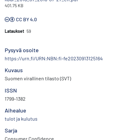
401.75 KB
CC BY 4.0
Lataukset
59
Pysyvä osoite
https://urn.fi/URN:NBN:fi-fe20230913125164
Kuvaus
Suomen virallinen tilasto (SVT)
ISSN
1799-1382
Aihealue
tulot ja kulutus
Sarja
Consumer Confidence