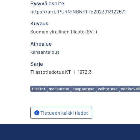
Pysyvä osoite
https://urn.fi/URN:NBN:fi-fe2023013122671
Kuvaus
Suomen virallinen tilasto (SVT)
Aihealue
kansantalous
Sarja
Tilastotiedotus KT
|
1972:3
Avainsanat
tilastot
maksutase
kauppatase
vaihtotase
valtionvel
Tietueen kaikki tiedot