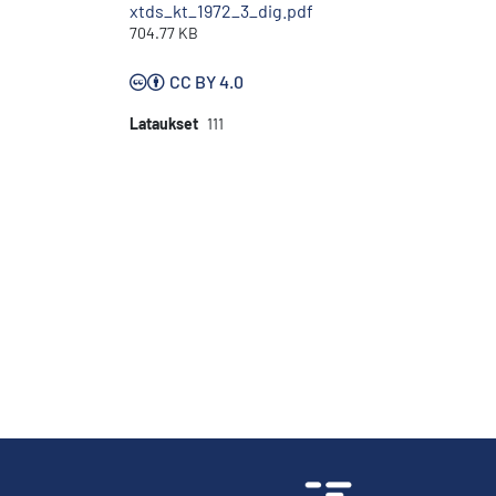
xtds_kt_1972_3_dig.pdf
704.77 KB
CC BY 4.0
Lataukset
111