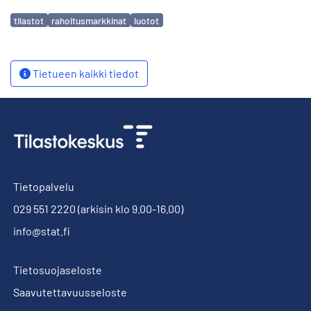
Avainsanat
tilastot
rahoitusmarkkinat
luotot
Tietueen kaikki tiedot
Tietopalvelu
029 551 2220
(arkisin klo 9.00-16.00)
info@stat.fi
Tietosuojaseloste
Saavutettavuusseloste