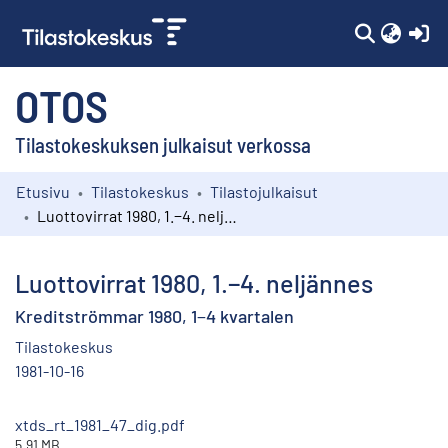
(c
OTOS
Tilastokeskuksen julkaisut verkossa
Etusivu
Tilastokeskus
Tilastojulkaisut
Kokoelmat
Luottovirrat 1980, 1.−4. neljännes
Selaa
Luottovirrat 1980, 1.−4. neljännes
Kreditströmmar 1980, 1−4 kvartalen
Tilastokeskus
1981-10-16
xtds_rt_1981_47_dig.pdf
5.91 MB