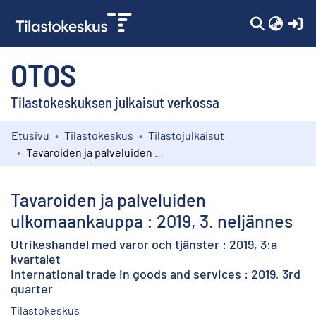
(c
OTOS
Tilastokeskuksen julkaisut verkossa
Etusivu
Tilastokeskus
Tilastojulkaisut
Kokoelmat
Tavaroiden ja palveluiden ulkomaankauppa : 2019, 3. neljännes
Selaa
Tavaroiden ja palveluiden
ulkomaankauppa : 2019, 3. neljännes
Utrikeshandel med varor och tjänster : 2019, 3:a
kvartalet
International trade in goods and services : 2019, 3rd
quarter
Tilastokeskus