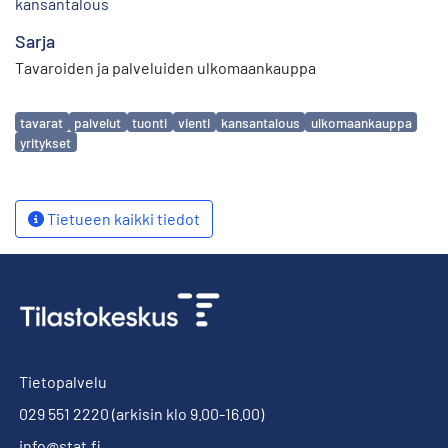
kansantalous
Sarja
Tavaroiden ja palveluiden ulkomaankauppa
Avainsanat
tavarat
palvelut
tuonti
vienti
kansantalous
ulkomaankauppa
yritykset
Tietueen kaikki tiedot
Tietopalvelu
029 551 2220
(arkisin klo 9.00-16.00)
info@stat.fi