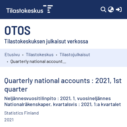
(c
OTOS
Tilastokeskuksen julkaisut verkossa
Etusivu
Tilastokeskus
Tilastojulkaisut
Kokoelmat
Quarterly national accounts : 2021, 1st quarter
Selaa
Quarterly national accounts : 2021, 1st
quarter
Neljännesvuositilinpito : 2021, 1. vuosineljännes
Nationalräkenskaper, kvartalsvis : 2021, 1:a kvartalet
Statistics Finland
2021