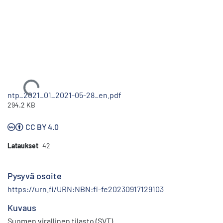
Ladataan...
ntp_2021_01_2021-05-28_en.pdf
294.2 KB
CC BY 4.0
Lataukset
42
Pysyvä osoite
https://urn.fi/URN:NBN:fi-fe20230917129103
Kuvaus
Suomen virallinen tilasto (SVT)