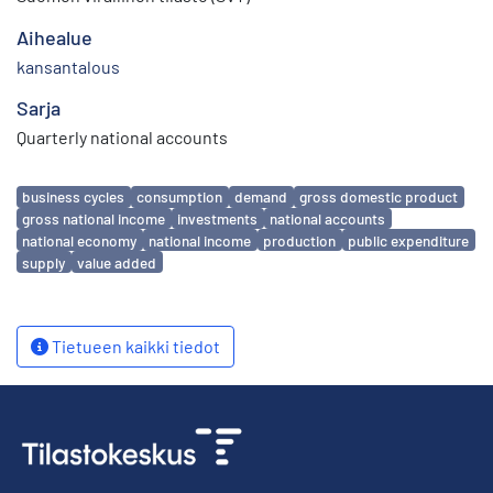
Aihealue
kansantalous
Sarja
Quarterly national accounts
Avainsanat
business cycles
consumption
demand
gross domestic product
gross national income
investments
national accounts
national economy
national income
production
public expenditure
supply
value added
Tietueen kaikki tiedot