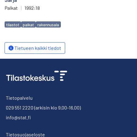
Palkat
|
1992:18
Avainsanat
tilastot
palkat
rakennusala
Tietueen kaikki tiedot
Tietopalvelu
029 551 2220
(arkisin klo 9.00-16.00)
info@stat.fi
Tietosuojaseloste