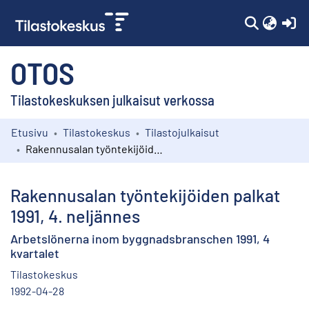
(c
OTOS
Tilastokeskuksen julkaisut verkossa
Etusivu
Tilastokeskus
Tilastojulkaisut
Kokoelmat
Rakennusalan työntekijöiden palkat 1991, 4. neljännes
Selaa
Rakennusalan työntekijöiden palkat
1991, 4. neljännes
Arbetslönerna inom byggnadsbranschen 1991, 4
kvartalet
Tilastokeskus
1992-04-28